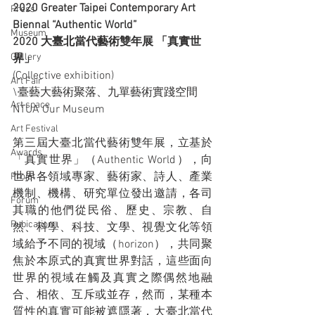
2020 Greater Taipei Contemporary Art 
Press
Biennal “Authentic World”
Museum
2020 大臺北當代藝術雙年展 「真實世
Gallery
界」
(Collective exhibition)
Art Fair
\臺藝大藝術聚落、九單藝術實踐空間 
Art space
NTUA Our Museum
Art Festival
第三屆大臺北當代藝術雙年展，立基於
Awards
「真實世界」（Authentic World），向
世界各領域專家、藝術家、詩人、產業
Projet
機制、機構、研究單位發出邀請，各司
Forum
其職的他們從民俗、歷史、宗教、自
Pubication
然、科學、科技、文學、視覺文化等領
域給予不同的視域（horizon），共同聚
焦於本原式的真實世界對話，這些面向
世界的視域在觸及真實之際偶然地融
合、相依、互斥或並存，然而，某種本
質性的真實可能被遮隱著，大臺北當代