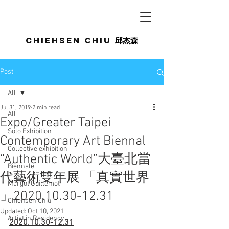
Chiehsen CHIU
邱杰森
Post
All
Jul 31, 2019
2 min read
All
Expo/Greater Taipei
Solo Exhibition
Contemporary Art Biennal
Collective exhibition
“Authentic World”大臺北當
Biennale
代藝術雙年展 「真實世界
Margot Guillemot
」2020.10.30-12.31
Chiehsen Chiu
Updated:
Oct 10, 2021
Artist in Residency
2020.10.30-12.31