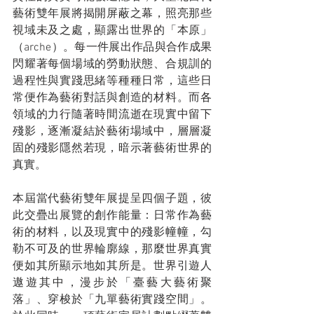
藝術雙年展將揭開屏蔽之幕，照亮那些
視域未及之處，顯露出世界的「本原」
（arche）。每一件展出作品與合作成果
閃耀著每個場域的勞動狀態、合規訓的
過程性與實踐思緒等種種日常，這些日
常便作為藝術對話與創造的材料。而各
領域的力行隨著時間流逝在現實中留下
殘影，逐漸凝結於藝術場域中，層層凝
固的殘影隱然若現，暗示著藝術世界的
真實。
本屆當代藝術雙年展提呈四個子題，彼
此交疊出展覽的創作能量：日常作為藝
術的材料，以及現實中的殘影幢幢，勾
勒不可及的世界輪廓線，那麼世界真實
便如其所顯示地如其所是。世界引遊人
遨遊其中，漫步於「臺藝大藝術聚
落」、穿梭於「九單藝術實踐空間」。