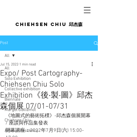
Chiehsen CHIU
邱杰森
Post
All
Jul 15, 2022
1 min read
All
Expo/ Post Cartography-
Solo Exhibition
Chiehsen Chiu Solo
Collective exhibition
Exhibition《後‧製‧圖》邱杰
Biennale
森個展 07/01-07/31
Margot Guillemot
《地圖式的藝術拓樸》-邱杰森個展開幕 
Chiehsen Chiu
/ 座談與作品集發表
開幕講座：2022年7月9日(六) 15:00-
Artist in Residency