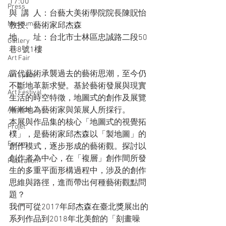
17:00 
Press
與  講  人：台藝大美術學院院長陳貺怡
Museum
教授、藝術家邱杰森
地　　址：台北市士林區忠誠路二段50
Gallery
巷8號1樓 
Art Fair
當代藝術承襲過去的藝術思潮，至今仍
Art space
不斷地革新求變。基於藝術發展與現實
Art Festival
生活的時空特徵，地圖式的創作及展覽
Awards
漸漸地為藝術家與策展人所採行。
本展與作品集的核心「地圖式的視覺拓
Projet
樸」，是藝術家邱杰森以「製地圖」的
Forum
創作模式，逐步形成的藝術觀。探討以
創作者為中心，在「複層」創作間所發
Pubication
生的多重平面形構過程中，涉及的創作
思維與路徑，進而帶出何種藝術觀點問
題？
我們可從2017年邱杰森在臺北獎展出的
系列作品到2018年北美館的「刻畫噪