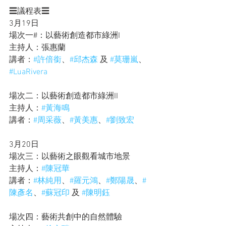
☰議程表☰
3月19日 ​
場次一#：以藝術創造都市綠洲I​
主持人：張惠蘭​
講者：
#許倍銜
、
#邱杰森
 及 
#莫珊嵐
、 
#LuaRivera
場次二：以藝術創造都市綠洲I​I
主持人：
#黃海鳴
講者：
#周采薇
、
#黃美惠
、
#劉致宏
3月20日 ​
場次三：以藝術之眼觀看城市地景​
主持人：
#陳冠華
講者：
#林純用
、
#羅元鴻
、
#鄭陽晟
、
#
陳彥名
、
#蘇冠印
 及 
#陳明鈺
場次四：藝術共創中的自然體驗​