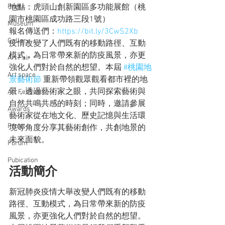
Press
地點：虎頭山創新園區多功能展館（桃
園市桃園區成功路三段1號）
Museum
報名傳送們：
https://bit.ly/3CwS2Xb
Gallery
疫情改變了人們既有的移動路徑、互動
模式，為日常帶來新的防疫風景，亦更
Art Fair
強化人們對於自然的想望。本屆 
#桃園地
Art space
景藝術節
 重新帶領觀眾觀看都市裡的地
景，透過藝術家之眼，共同探索藝術與
Art Festival
自然共鳴共感的時刻；同時，邀請參展
Awards
藝術家從在地文化、歷史記憶與生活環
Projet
境等角度分享其藝術創作，共創地景的
未來面貌。
Forum
Pubication
活動簡介
新冠肺炎疫情大舉改變人們既有的移動
路徑、互動模式，為日常帶來新的防疫
風景，亦更強化人們對於自然的想望。