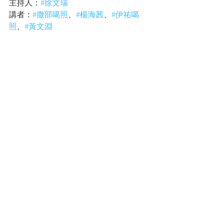
主持人：
#徐文瑞
講者：
#撒部噶照
、
#楊海茜
、
#伊祐噶
照
、
#黃文淵
Forum
Art Festival
Chiehsen Chiu