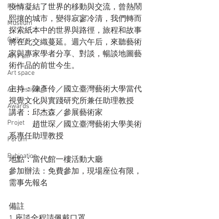
Press
疫情凝結了世界的移動與交流，曾熱鬧
熙攘的城市，變得寂寥冷清，我們轉而
Museum
探索紙本中的世界與路徑，旅程和故事
Gallery
將在此交織蔓延。週六午后，來聽藝術
家與專家學者分享、對談，暢談地圖藝
Art Fair
術作品的前世今生。
Art space
主持：陳彥伶／國立臺灣藝術大學當代
Art Festival
視覺文化與實踐研究所兼任助理教授
Awards
講者：邱杰森／參展藝術家
Projet
            趙世琛／國立臺灣藝術大學美術
系專任助理教授
Forum
Pubication
地點：當代館一樓活動大廳
參加辦法：免費參加，現場座位有限，
需事先報名
備註
1.座談全程請佩戴口罩。