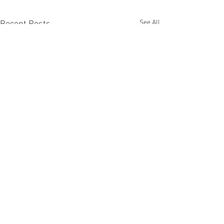
See All
Recent Posts
Comments