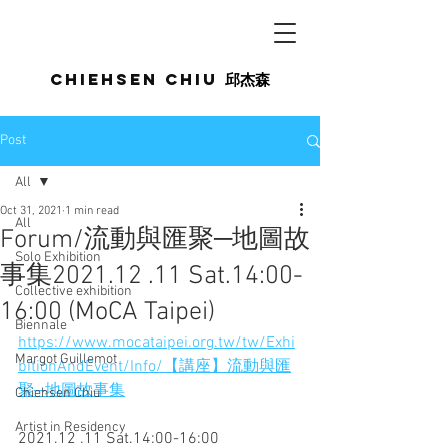
Chiehsen CHIU
邱杰森
Post
All
Oct 31, 2021
1 min read
All
Forum/流動與匯聚─地圖故
Solo Exhibition
事集2021.12 .11 Sat.14:00-
Collective exhibition
16:00 (MoCA Taipei)
Biennale
https://www.mocataipei.org.tw/tw/Exhi
Margot Guillemot
bitionAndEvent/Info/【講座】流動與匯
聚─地圖故事集
Chiehsen Chiu
Artist in Residency
2021.12 .11 Sat.14:00-16:00