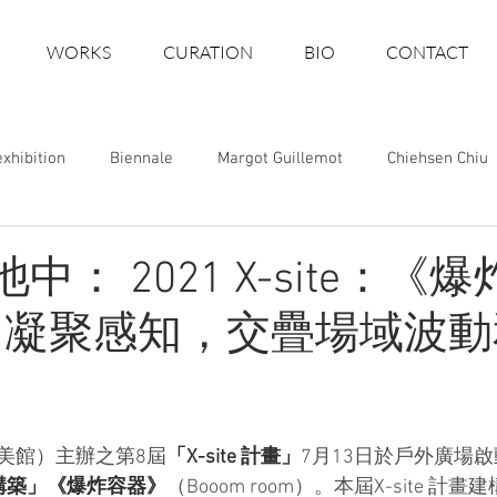
WORKS
CURATION
BIO
CONTACT
exhibition
Biennale
Margot Guillemot
Chiehsen Chiu
Art Fair
Art space
Art Festival
Awards
Pro
非池中： 2021 X-site：《
 凝聚感知，交疊場域波
美館）主辦之第8屆
「X-site 計畫」
7月13日於戶外廣場
構築」《爆炸容器》
（Booom room）。本屆X-site 