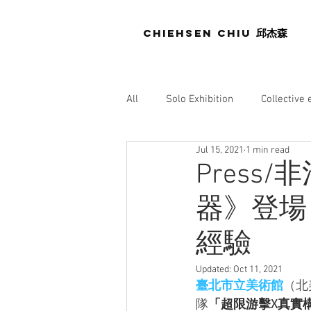
Chiehsen CHIU
邱杰森
All
Solo Exhibition
Collective 
Jul 15, 2021
1 min read
Press
Museum
Gallery
Press/
器》登場
Pubication
經驗
Updated:
Oct 11, 2021
臺北市立美術館
（北
隊
「超限游擊X真實