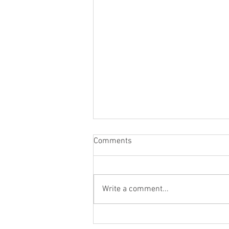
Comments
Write a comment...
Expo/FLAME TP. 臺北錄像藝術