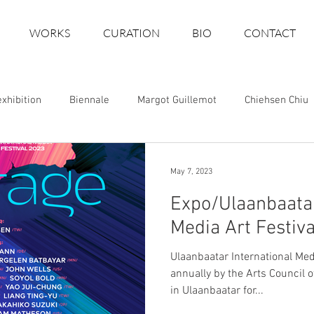
WORKS
CURATION
BIO
CONTACT
exhibition
Biennale
Margot Guillemot
Chiehsen Chiu
Art Fair
Art space
Art Festival
Awards
Pro
May 7, 2023
Expo/Ulaanbaatar
Media Art Festiv
Ulaanbaatar International Medi
annually by the Arts Council o
in Ulaanbaatar for...