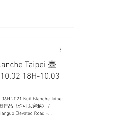
lanche Taipei​ 臺
.02 18H-10.03
06H 2021 Nuit Blanche Taipei​
呈獻作品《你可以穿越》 /
ianguo Elevated Road »...