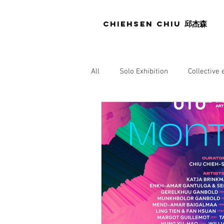
Chiehsen CHIU
邱杰森
All
Solo Exhibition
Collective 
Press
Museum
Gallery
Pubication