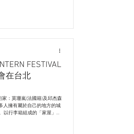
NTERN FESTIVAL
灣燈會在台北
術家：莫珊嵐(法國籍)及邱杰森
wn 讓更多人擁有屬於自己的地方的城
amed。以行李箱組成的「家屋」，
居臺灣的心境感受，「家屋」