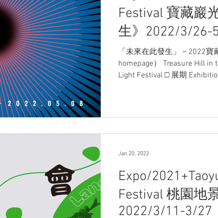
Festival 寶
生》2022/3/26-5
「未來在此發生」－2022寶藏巖
homepage） Treasure Hill in t
Light Festival □ 展期 Exhibiti
Jan 20, 2022
Expo/2021+Taoyu
Festival 桃園
2022/3/11-3/27