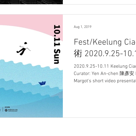
Aug 1, 2019
Fest/Keelung 
術 2020.9.25-10.
2020.9.25-10.11 Keelung
Curator: Yen An-chen 陳彥安 Mo
Margot's short video presentati