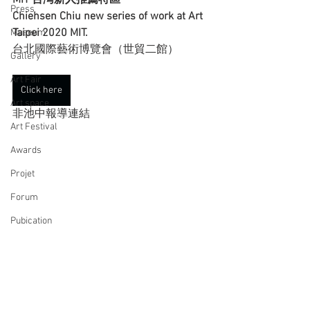
MIT 台灣新人推薦特區
Press
Chiehsen Chiu new series of work at Art 
Taipei 2020 MIT. 
Museum
台北國際藝術博覽會（世貿二館）
Gallery
Art Fair
Click here
Art space
非池中報導連結
Art Festival
Awards
Projet
Forum
Pubication