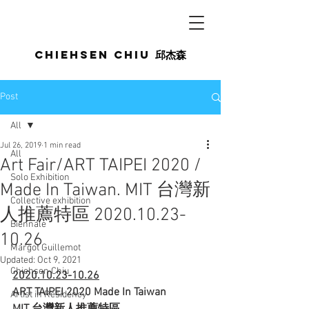
Chiehsen CHIU
邱杰森
Post
All
Jul 26, 2019
1 min read
All
Art Fair/ART TAIPEI 2020 /
Solo Exhibition
Made In Taiwan. MIT 台灣新
Collective exhibition
人推薦特區 2020.10.23-
Biennale
10.26
Margot Guillemot
Updated:
Oct 9, 2021
Chiehsen Chiu
2020.10.23-10.26
ART TAIPEI 2020 Made In Taiwan
Artist in Residency